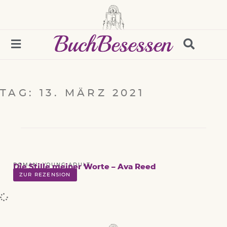
TAG: 13. MÄRZ 2021
ROMAN
,
YOUNG ADULT
Die Stille meiner Worte – Ava Reed
ZUR REZENSION