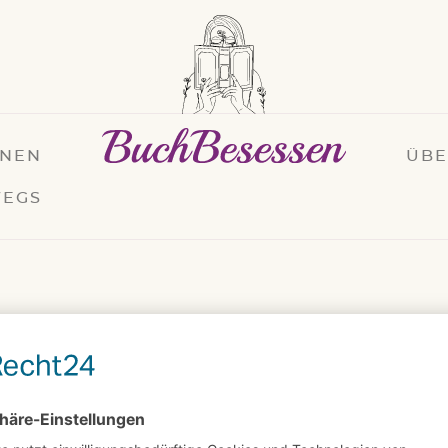
ONEN
ÜB
EGS
. JANUAR 2023