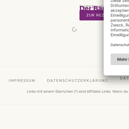
EMPFEHLUNG
,
FANTA
Der Bär und di
ZUR REZENSION
DAT
IMPRESSUM
DATENSCHUTZERKLÄRUNG
Links mit einem Sternchen (*) sind Affiliate-Links. Wenn du 