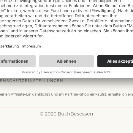
SY
,
HISTORISCHER ROMAN
,
ROMAN
e Nachtigall – Katherine Arden
ENSCHUTZEINSTELLUNGEN
einen Affiliate-Link anklickst und im Partner-Shop einkaufst, erhalte ich ei
© 2026 BuchBesessen