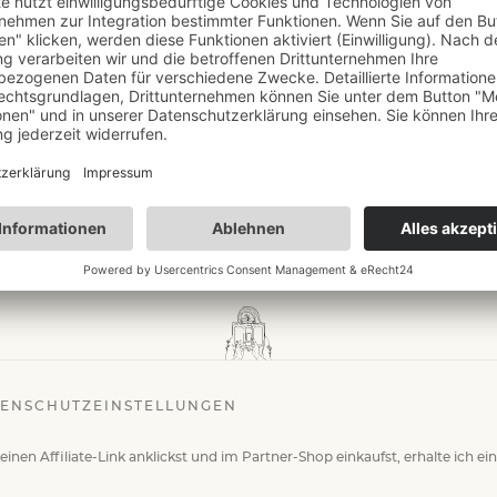
LUNG
,
HISTORISCHER ROMAN
,
ROMAN
 im Polarnebel – Juri Rytcheu
REZENSION
ENSCHUTZEINSTELLUNGEN
einen Affiliate-Link anklickst und im Partner-Shop einkaufst, erhalte ich ei