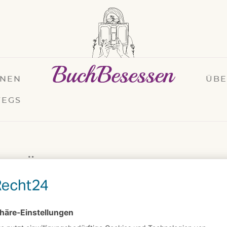
ONEN
ÜB
EGS
. MÄRZ 2024