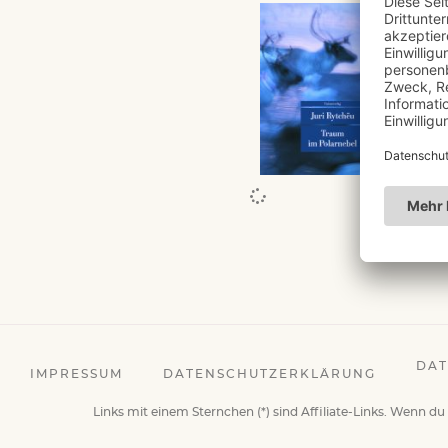
EMPFEH
Traum
ZUR 
DAT
IMPRESSUM
DATENSCHUTZERKLÄRUNG
Links mit einem Sternchen (*) sind Affiliate-Links. Wenn du 