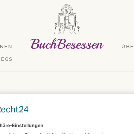
ONEN
ÜB
EGS
ric Chacour