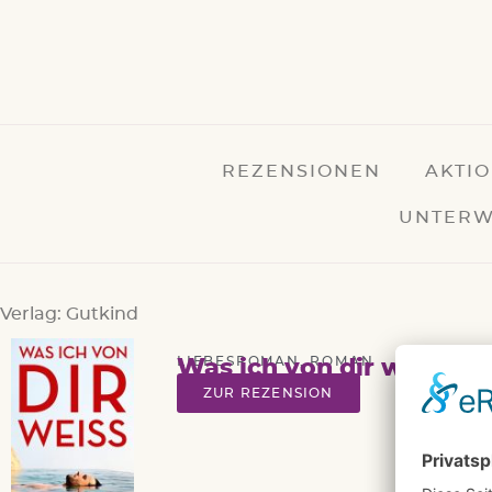
REZENSIONEN
AKTI
UNTERW
Verlag: Gutkind
LIEBESROMAN
,
ROMAN
Was ich von dir weiß – É
ZUR REZENSION