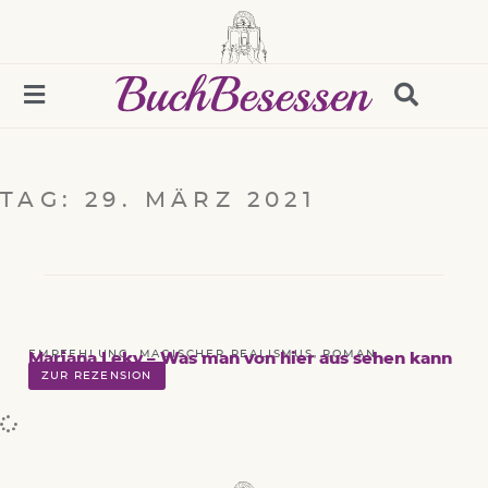
TAG: 29. MÄRZ 2021
EMPFEHLUNG
,
MAGISCHER REALISMUS
,
ROMAN
Mariana Leky – Was man von hier aus sehen kann
ZUR REZENSION