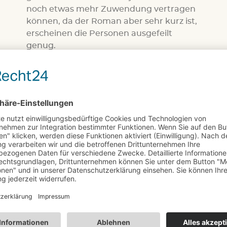
noch etwas mehr Zuwendung vertragen
können, da der Roman aber sehr kurz ist,
erscheinen die Personen ausgefeilt
genug.
Das Buch ist erschreckend und
beklemmend, gleichzeitig schreibt der
Autor locker und hat auch Humor
unterbringen können. Alles wurde an der
richtigen Stelle eingesetzt und so macht
das Lesen einfach Spaß.
Die Auflösung ist hochgradig geglückt!
Fazit
Wenn man die Anfangsschwierigkeiten
überwindet, bekommt man eine
spannende Story!
4/5!