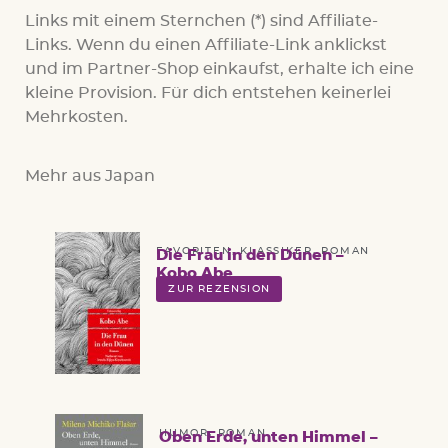
Links mit einem Sternchen (*) sind Affiliate-
Links. Wenn du einen Affiliate-Link anklickst
und im Partner-Shop einkaufst, erhalte ich eine
kleine Provision. Für dich entstehen keinerlei
Mehrkosten.
Mehr aus Japan
FAVORITEN
,
KLASSIKER
,
ROMAN
Die Frau in den Dünen –
Kobo Abe
ZUR REZENSION
HUMOR
,
ROMAN
Oben Erde, unten Himmel –