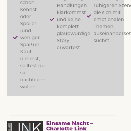
schon
Handlungen
ruhigeren Szen
kennst
klarkommst
die sich mit
oder
und keine
emotionalen
Spoiler
komplett
Themen
(und
glaubwürdige
auseinanderset
weniger
Story
suchst
Spaß) in
erwartest
Kauf
nimmst,
solltest du
sie
nachholen
wollen
Einsame Nacht –
Charlotte Link