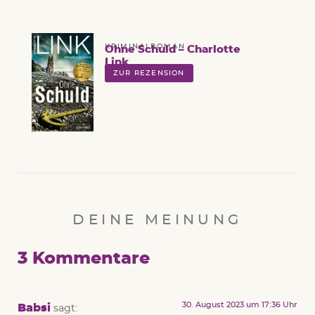
KRIMINALROMAN
Ohne Schuld – Charlotte
Link
ZUR REZENSION
DEINE MEINUNG
3 Kommentare
30. August 2023 um 17:36 Uhr
Babsi
sagt: