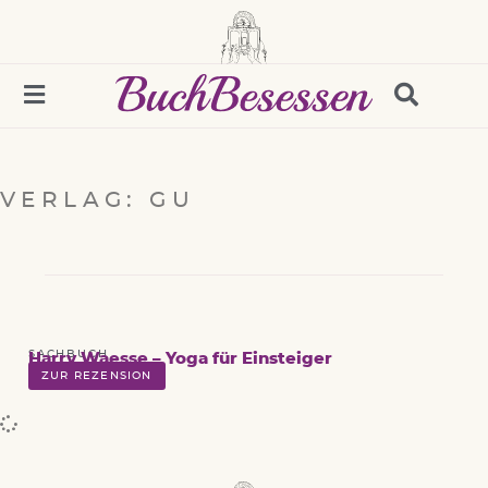
VERLAG: GU
SACHBUCH
Harry Waesse – Yoga für Einsteiger
ZUR REZENSION