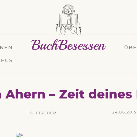
ONEN
ÜB
EGS
a Ahern – Zeit deines
24.06.2015
S. FISCHER