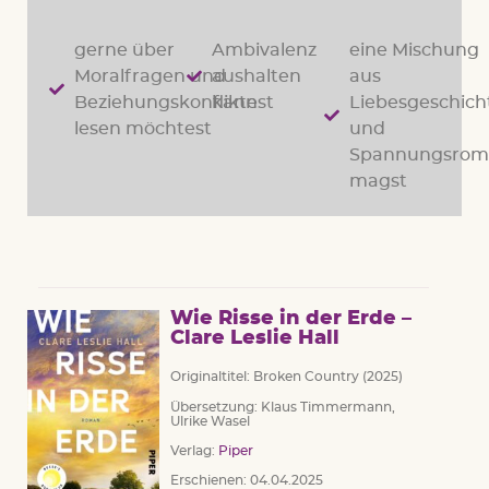
gerne über
Ambivalenz
eine Mischung
Moralfragen und
aushalten
aus
Beziehungskonflikte
kannst
Liebesgeschich
lesen möchtest
und
Spannungsrom
magst
Wie Risse in der Erde –
Clare Leslie Hall
Originaltitel: Broken Country (2025)
Übersetzung: Klaus Timmermann,
Ulrike Wasel
Verlag:
Piper
Erschienen: 04.04.2025