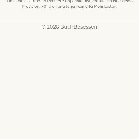
Link anklickst und im Partner-Shop einkaufst, erhalte ich eine kleine
Provision. Für dich entstehen keinerlei Mehrkosten.
© 2026 BuchBesessen