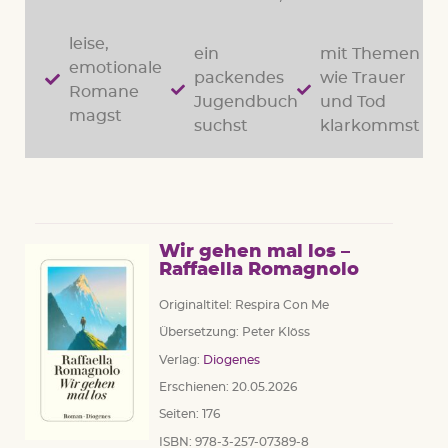
leise,
ein
mit Themen
emotionale
packendes
wie Trauer
Romane
Jugendbuch
und Tod
magst
suchst
klarkommst
Wir gehen mal los –
Raffaella Romagnolo
Originaltitel: Respira Con Me
Übersetzung: Peter Klöss
Verlag:
Diogenes
Erschienen: 20.05.2026
Seiten: 176
ISBN: 978-3-257-07389-8