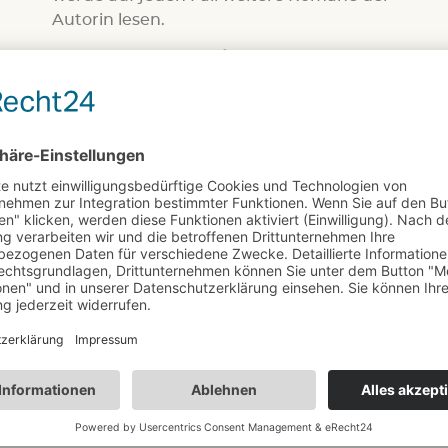
Autorin lesen.
4/5!
Worte, die leuchten wie Sterne:
Jugendbuch Liebesroman
Weitere Bücher, die ich
von der Autorin gelesen
habe:
#
Das Schicksal weiß schon, was es tut
DEINE MEINUNG