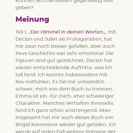
Können sich die beiden gegenseitig Halt
geben?
Meinung
Teil 1, „
Der Himmel in deinen Worten
„, mit
Declan und Juliet als Protagonisten, hat
mir zwar noch besser gefallen, aber auch
Revs Geschichte war sehr emotional. Die
Figuren sind gut gezeichnet. Declan hat
wieder entscheidende Auftritte, was ich
toll fand. Ich konnte insbesondere mit
Rev mitfühlen. Es fiel mir unheimlich
schwer, mich von dem Buch zu trennen.
Emma ist ein -für mich- eher schwieriger
Charakter. Manches Verhalten ihrerseits
fand ich ganz schön anstrengend. Aber
insgesamt hat mir auch dieses Buch von
Brigid Kemmerer wieder gut gefallen. Ich
werde auf jeden Fall weitere Romane der