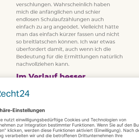
verschlungen. Wahrscheinlich haben
mich die anfänglichen und schier
endlosen Schulaufzählungen auch
einfach zu arg angeödet. Vielleicht hätte
man das einfach kürzer fassen und nicht
so breitlatschen können. Ich war etwas
überfordert damit, auch wenn ich die
Bedeutung für die Ermittlungen natürlich
nachvollziehen kann.
Im Verlauf besser
Mir hat der Erstling etwas besser gefallen
als die Fortsetzung, einfach weil ich da
keine Anfangsblockade hatte. Allerdings
ist auch „Niemals wirst du ihn vergessen“
nicht zu verachten. Es ist, besonders im
Verlauf, ein spannender Thriller, der mit
einer Lovestory und ein paar familiären