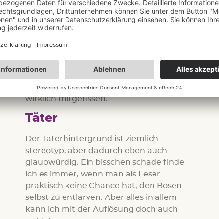
Auseinandersetzungen vermischt ein
gutes großes Ganzes ergibt. Es gibt
genug Input, so dass grundsätzlich keine
Langeweile aufkommt. Mir kam es
eingangs schon etwas lahm und zäh vor,
was aber andere Gründe hatte und nicht
bei jedem so sein muss.
Das Finale ist sehr fesselnd und ich war
wirklich mitgerissen.
Täter
Der Täterhintergrund ist ziemlich
stereotyp, aber dadurch eben auch
glaubwürdig. Ein bisschen schade finde
ich es immer, wenn man als Leser
praktisch keine Chance hat, den Bösen
selbst zu entlarven. Aber alles in allem
kann ich mit der Auflösung doch auch