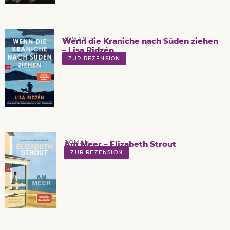
ROMAN
Wenn die Kraniche nach Süden ziehen
– Lisa Ridzén
ZUR REZENSION
ROMAN
Am Meer – Elizabeth Strout
ZUR REZENSION