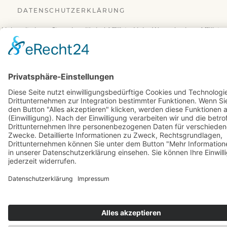
DATENSCHUTZERKLÄRUNG
Links mit einem Sternchen (*) sind Affiliate-Links. Wenn du einen Affiliate-
Link anklickst und im Partner-Shop einkaufst, erhalte ich eine kleine
Provision. Für dich entstehen keinerlei Mehrkosten.
© 2026 BuchBesessen