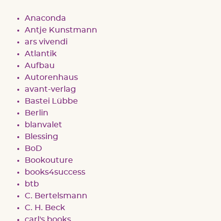
Anaconda
Antje Kunstmann
ars vivendi
Atlantik
Aufbau
Autorenhaus
avant-verlag
Bastei Lübbe
Berlin
blanvalet
Blessing
BoD
Bookouture
books4success
btb
C. Bertelsmann
C. H. Beck
carl's books