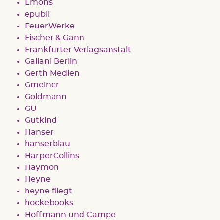
Emons
epubli
FeuerWerke
Fischer & Gann
Frankfurter Verlagsanstalt
Galiani Berlin
Gerth Medien
Gmeiner
Goldmann
GU
Gutkind
Hanser
hanserblau
HarperCollins
Haymon
Heyne
heyne fliegt
hockebooks
Hoffmann und Campe